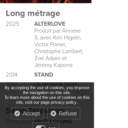
Long métrage
2025
ALTERLOVE
Produit par Annexe
3, avec Kim Higelin,
Victor Poirier,
Christophe Lambert,
Zoé Adjani et
Jérémy Kapone
2014
STAND
2012
LE MONDE DOIT
By accepting the use of cookies, you improve
M'ARRIVER
the navigation on this site.
To learn more about the use of cookies on this
site, visit our page
privacy policy
.
Série Télévisée
Accept
Refuse
2018-2022
PROTÉGEONS