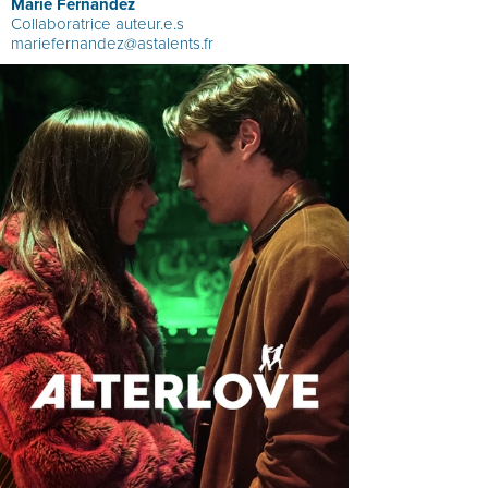
Marie Fernandez
Collaboratrice auteur.e.s
mariefernandez@astalents.fr