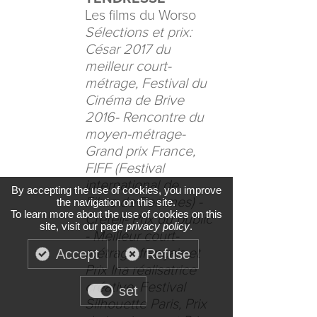
Les films du Worso
Sélections et prix:
César 2017 du
meilleur court-
métrage, Festival du
Cinéma de Brive
2016- Rencontre du
moyen-métrage-
Grand prix France,
FIFF (Festival
international de
By accepting the use of cookies, you improve
Films de Femmes) -
the navigation on this site.
To learn more about the use of cookies on this
Créteil- Prix du public
site, visit our page
privacy policy
.
- Meilleur court-
métrage français et
Accept
Refuse
Prix Ina réalisatrice
créative, Festival
set
Silhouette Paris, Prix