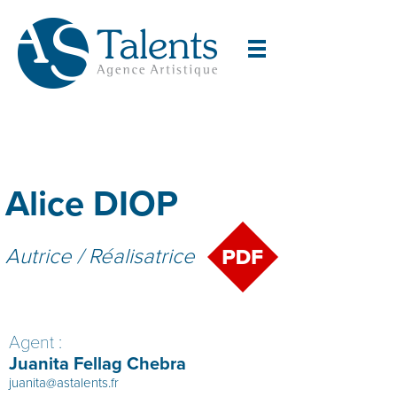
Alice DIOP
Autrice / Réalisatrice
Agent :
Juanita Fellag Chebra
juanita@astalents.fr