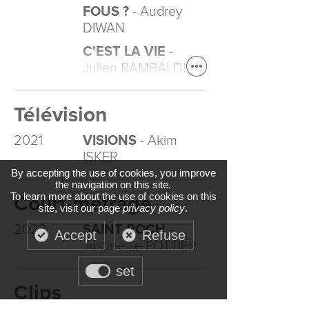
FOUS ?
- Audrey
DIWAN
C'EST LA VIE
-
Julien RAMBALDI
Télévision
2021
VISIONS
- Akim
ISKER
By accepting the use of cookies, you improve
the navigation on this site.
To learn more about the use of cookies on this
Court-métrage
site, visit our page
privacy policy
.
2023
SAINT-ROCH
-
Accept
Refuse
Justine Le POTTIER
set
Clips