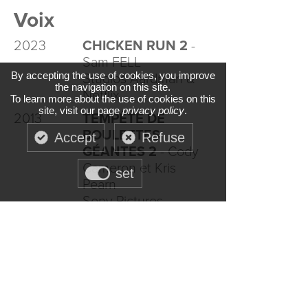
Voix
2023
CHICKEN RUN 2
-
Sam FELL
By accepting the use of cookies, you improve
Studios Aardman &
the navigation on this site.
Netflix
To learn more about the use of cookies on this
site, visit our page
privacy policy
.
2013
TEMPÊTE DE
BOULETTES
Accept
Refuse
GÉANTES 2
- Cody
Cameron et Kris
set
Pearn
Sony Pictures
LES
INDEGIVRABLES
-
de Xavier Gorce
Programme court
d'animation pour
France 5