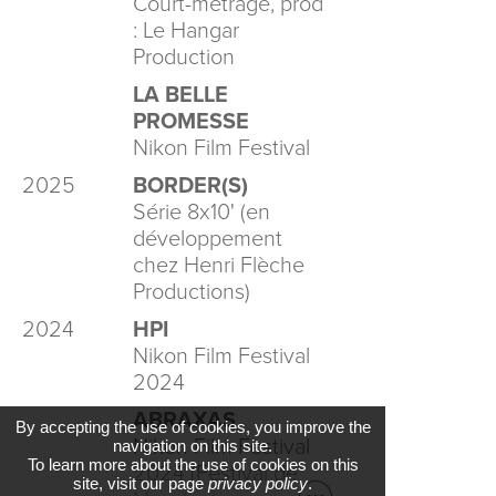
Court-métrage, prod
: Le Hangar
Production
LA BELLE
PROMESSE
Nikon Film Festival
2025
BORDER(S)
Série 8x10' (en
développement
chez Henri Flèche
Productions)
2024
HPI
Nikon Film Festival
2024
ABRAXAS
By accepting the use of cookies, you improve the
Nikon Film Festival
navigation on this site.
To learn more about the use of cookies on this
2024 (Festival de
site, visit our page
privacy policy
.