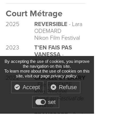
Court Métrage
2025
REVERSIBLE
- Lara
ODEMARD
Nikon Film Festival
2023
T'EN FAIS PAS
VANESSA
-
Adélaide
By accepting the use of cookies, you improve
the navigation on this site.
PALLINCOURT
To learn more about the use of cookies on this
site, visit our page
privacy policy
.
2022
CAMILLE ET LARRY
- Elie PARIENTE
Accept
Refuse
Rôle Principal
Primé au Festival de
set
Toronto
TRANSPORT
- Paul
BROUARD