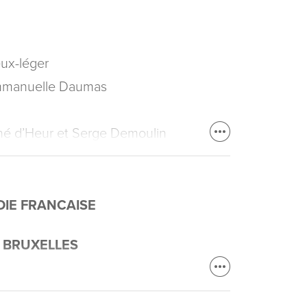
ux-léger
mmanuelle Daumas
é d’Heur et Serge Demoulin
DIE FRANCAISE
 BRUXELLES