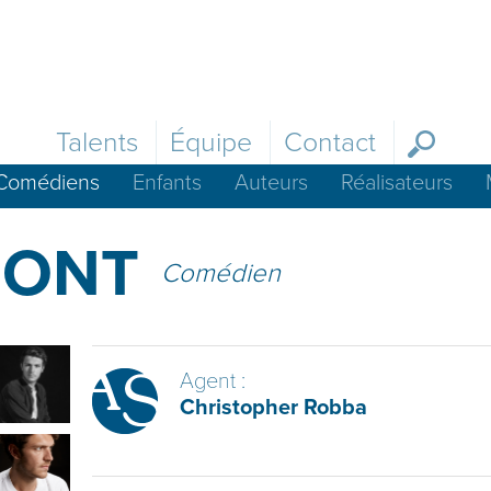
Talents
Équipe
Contact
Comédiens
Enfants
Auteurs
Réalisateurs
MONT
Comédien
Agent :
Christopher Robba