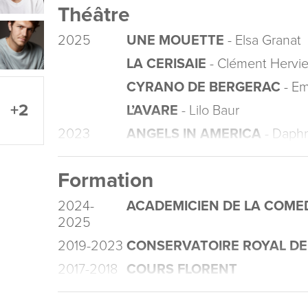
Théâtre
2025
UNE MOUETTE
- Elsa Granat
LA CERISAIE
- Clément Hervie
CYRANO DE BERGERAC
- E
+2
L’AVARE
- Lilo Baur
2023
ANGELS IN AMERICA
- Daphn
Formation
2024-
ACADEMICIEN DE LA COME
2025
2019-2023
CONSERVATOIRE ROYAL DE
2017-2018
COURS FLORENT