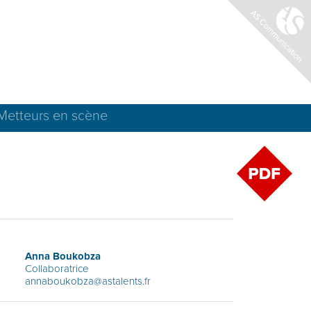
Metteurs en scène
Anna Boukobza
Collaboratrice
annaboukobza@astalents.fr