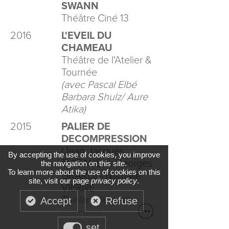
SWANN
Théâtre Ciné 13
2016
L'EVEIL DU
CHAMEAU
Théâtre de l'Atelier &
Tournée
(avec Pascal Elbé
Barbara Shulz/ Aure
Atika)
2015
PALIER DE
DECOMPRESSION
(Jean-Jacques
By accepting the use of cookies, you improve
THIBAUD & Georges
the navigation on this site.
To learn more about the use of cookies on this
GRARD) - Nathalie
site, visit our page
privacy policy
.
VIERNE
Théâtre du petit
Accept
Refuse
gymnase
set