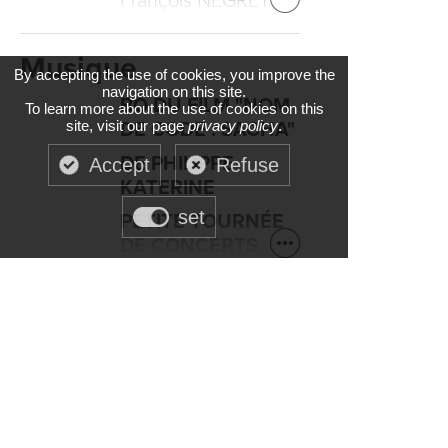
François NEGRET
Musique
By accepting the use of cookies, you improve the
navigation on this site.
BO DU FILM "NOM
To learn more about the use of cookies on this
site, visit our page
privacy policy
.
DE CODE : SACHA"
DE PHILIPPE
Accept
Refuse
KATERINE
set
PETITE TOURNÉE
DE CONCERTS
Publicité
LA SÉCURITÉ
ROUTIÈRE
- Philippe
LIORET
SHISEIDO,