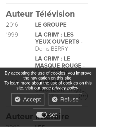
Auteur Télévision
2016
LE GROUPE
1999
LA CRIM' : LES
YEUX OUVERTS
-
Denis BERRY
LA CRIM' : LE
MASQUE ROUGE
-
Denis BERRY
By accepting the use of cookies, you improve
the navigation on this site.
1998
LA CRIM' : LE
To learn more about the use of cookies on this
site, visit our page
privacy policy
.
SAIGNEUR
- Miguel
COURTOIS
Accept
Refuse
Auteur littéraire
set
2002
LES